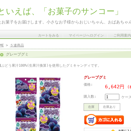
といえば、「お菓子のサンコー」
たお菓子をお届けします。小さなお子様からおじいちゃん、おばあちゃ
カートをみる
｜
マイページへログイン
｜
ご利用案内
ME
>
５連商品
グレープグミ
機ぶどう果汁100%(生果汁換算)を使用したグミキャンディです。
グレープグミ
価格:
6,642円
(
購入数:
ケー
在庫
在庫あり