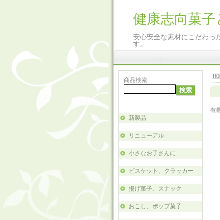
健康志向菓子
安心安全な素材にこだわっ
す。
HO
商品検索
有
新製品
リニューアル
小さなお子さんに
ビスケット、クラッカー
揚げ菓子、スナック
おこし、ポップ菓子