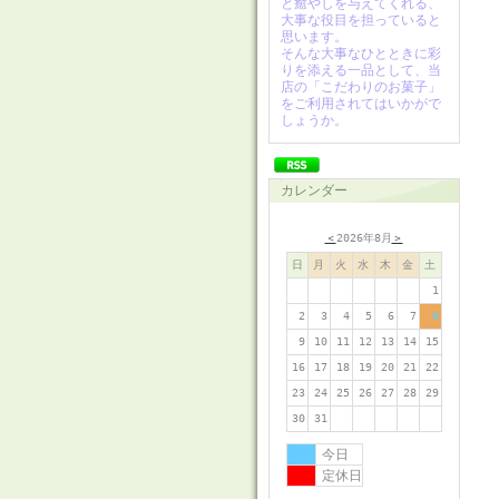
と癒やしを与えてくれる、
大事な役目を担っていると
思います。
そんな大事なひとときに彩
りを添える一品として、当
店の「こだわりのお菓子」
をご利用されてはいかがで
しょうか。
カレンダー
＜
2026年8月
＞
日
月
火
水
木
金
土
1
2
3
4
5
6
7
8
9
10
11
12
13
14
15
16
17
18
19
20
21
22
23
24
25
26
27
28
29
30
31
今日
定休日