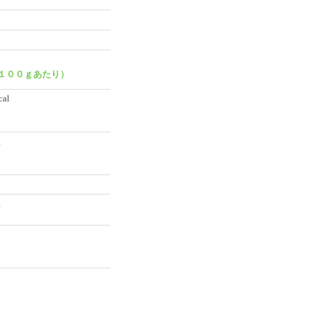
１００ｇあたり）
cal
g
g