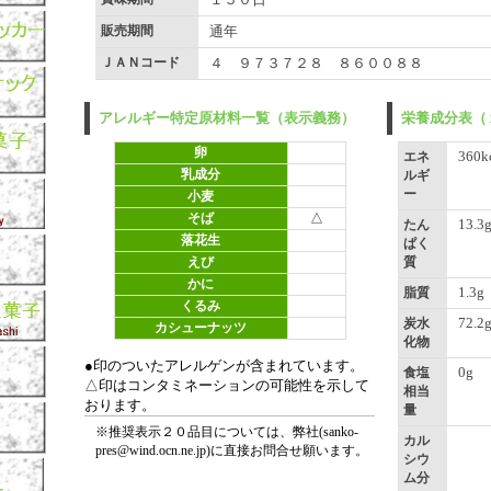
販売期間
通年
ＪＡＮコード
４ ９７３７２８ ８６００８８
アレルギー特定原材料一覧（表示義務）
栄養成分表（
卵
360k
エネ
乳成分
ルギ
ー
小麦
そば
△
13.3
たん
落花生
ぱく
えび
質
かに
1.3g
脂質
くるみ
72.2
炭水
カシューナッツ
化物
●印のついたアレルゲンが含まれています。
0g
食塩
△印はコンタミネーションの可能性を示して
相当
おります。
量
※推奨表示２０品目については、弊社(sanko-
カル
pres@wind.ocn.ne.jp)に直接お問合せ願います。
シウ
ム分