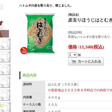
ハトムギの皮を取り去り、焙じました。
[商品名]
皮去りほうじはとむぎ(
[商品説明]
良質なハトムギの皮を取り去り
価格 \11,340(税込)
個
商品内容
原材料
はとむぎ（ラオス産）
※原産地は２０２２年９月時点での内容で
内容量
４００ｇ
ケース入り数
１０入
賞味期間
１５０日