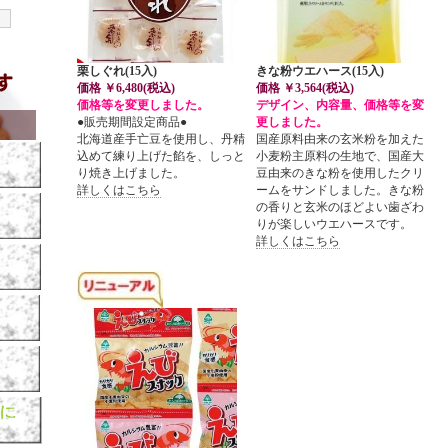
栗しぐれ(15入)
きな粉ウエハース
(15入)
価格 ￥6,480(税込)
価格 ￥3
,564(税込)
価格等を変更しました。
デザイン、内容量、価格等を変
●販売期間設定商品●
更しました。
北海道産手亡豆を使用し、丹精
国産原料由来の玄米粉を加えた
込めて練り上げた餡を、しっと
小麦粉主原料の生地で、国産大
り焼き上げました。
豆由来のきな粉を使用したクリ
詳しくはこちら
ームをサンドしました。きな粉
の香りと玄米のほどよい歯ざわ
りが楽しいウエハースです。
詳しくはこちら